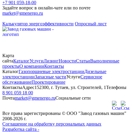
+7 901 059-18-00
Задайте вопрос в онлайн-чате или по почте
market@gmenergo.ru
Калькулятор энергоэффективности
Опросный лист
Карта
сайта
Каталог
Услуги
Лизинг
Новости
Статьи
Выполненные
проекты
О компании
Контакты
Каталог
Газопоршневые электростанции
Дизельные
электростанции
Запасные части
Услуги
Сервисное
обслуживание
Проектирование
Контакты
Адрес
152300, г. Тутаев, ул. Строителей, 1
Телефоны
8 901 059 18 00
Почта
market@gmenergo.ru
Социальные сети
Все права зарегистрированы © ООО "Завод газовых машин"
2008-2026 г.
Соглашение на обработку персональных данных
Разработка сайта -