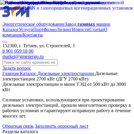
Энергетическое оборудование
Завод
газовых
машин
Каталог
Услуги
Портфолио
Лизинг
Новости
Статьи
О
компании
Контакты
152300, г. Тутаев, ул. Строителей, 1
8 901 059 18 00
market@gmenergo.ru
Задать вопрос
Главная
Каталог
Дизельные электростанции
Дизельные
электростанции 2700 кВт (ДГУ 2700 кВт)
Дизельные электростанции и мини ТЭЦ от 500 кВт до 3000
кВт
Силовые установки, использующиеся при проектировании
дизельных электростанций, прошли многолетнюю проверку в
рабочих условиях и гарантируют исправную работу в течение
многих лет.
Обратная связь
Заполнить опросный лист
Разделы каталога