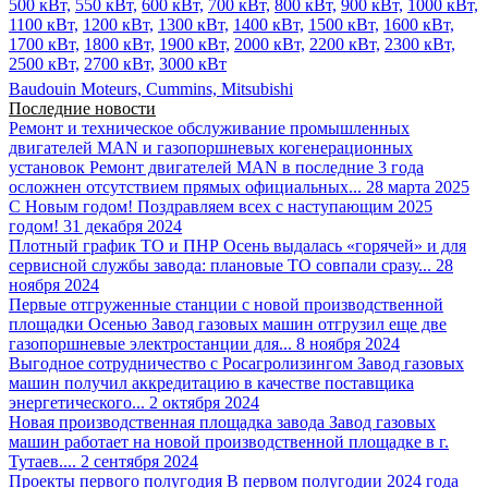
500 кВт,
550 кВт,
600 кВт,
700 кВт,
800 кВт,
900 кВт,
1000 кВт,
1100 кВт,
1200 кВт,
1300 кВт,
1400 кВт,
1500 кВт,
1600 кВт,
1700 кВт,
1800 кВт,
1900 кВт,
2000 кВт,
2200 кВт,
2300 кВт,
2500 кВт,
2700 кВт,
3000 кВт
Baudouin Moteurs,
Cummins,
Mitsubishi
Последние новости
Ремонт и техническое обслуживание промышленных
двигателей MAN и газопоршневых когенерационных
установок
Ремонт двигателей MAN в последние 3 года
осложнен отсутствием прямых официальных...
28 марта 2025
С Новым годом!
Поздравляем всех с наступающим 2025
годом!
31 декабря 2024
Плотный график ТО и ПНР
Осень выдалась «горячей» и для
сервисной службы завода: плановые ТО совпали сразу...
28
ноября 2024
Первые отгруженные станции с новой производственной
площадки
Осенью Завод газовых машин отгрузил еще две
газопоршневые электростанции для...
8 ноября 2024
Выгодное сотрудничество с Росагролизингом
Завод газовых
машин получил аккредитацию в качестве поставщика
энергетического...
2 октября 2024
Новая производственная площадка завода
Завод газовых
машин работает на новой производственной площадке в г.
Тутаев....
2 сентября 2024
Проекты первого полугодия
В первом полугодии 2024 года