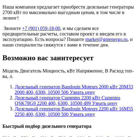
Наша компания предлагает приобрести дизельные генераторы
2700 кВт по максимально выгодным ценам, в том числе в
лизинг!
Звоните
+7 (901) 059-18-00
, и мы сделаем все
предварительные расчеты, составим проект и введем его в
эксплуатацию. Есть вопросы? Пишите
market@gmenergo.ru
, и
наши специалисты свяжутся с вами в течение дня.
Возможно вас заинтересует
Модель
Двигатель
Мощность, кВт
Напряжение, В
Расход топ-
ва, л.
Дизельный генератор Baudouin Moteurs 2000 кВт
20М33
2000
400, 6300, 10500
506
Узнать цену
Дизельный генератор Cummins 2200 кВт
Cummins
QSK78G9
2200
400, 6300, 10500
499
Узнать цену
Дизельный генератор Baudouin Moteurs 2200 кВт
16M55
2250
400, 6300, 10500
500
Узнать цену
Быстрый подбор дизельного генератора