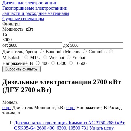
Дизельные электростанции
Газопоршневые электростанции
Запчасти и расходные материалы
Судовые генераторы
Фильтры
Мощность, кВт
16
3000
от:
до:
Двигатель, бренд
Baudouin Moteurs
Cummins
Mitsubishi
MTU
Weichai
Yuchai
Напряжение, В
400
6300
10500
Дизельные электростанции 2700 кВт
(ДГУ 2700 кВт)
Модель
сорт
Двигатель
Мощность, кВт
сорт
Напряжение, В
Расход
топ-ва, л.
Дизельная электростанция Камминз AC 3750 2680 кВт
QSK95-G4
2680
400, 6300, 10500
731
Узнать цену